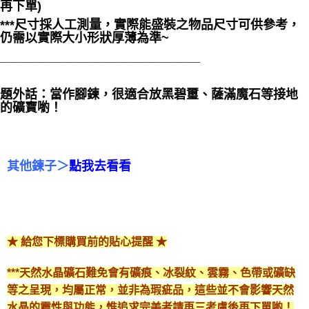
再下單)
***尺寸採人工測量，實際能盛裝之物品尺寸可供參考，
仍需以實際大小形狀厚薄為準~
_____________________________
題外話：當作腳鍊，很適合放黑碧璽、薩滿魔石等接地
的礦寶喲！
其他鍊子＞
點我去看看
★ 給您下標購買前的貼心提醒 ★
***天然水晶礦石難免會有礦痕、冰裂紋、雲霧、色帶或礦缺
等之呈現，均屬正常，並非為瑕疵品，這些並不會影響天然
水晶的靈性與功能，惟追求完美者請再三考慮後再下單喲！