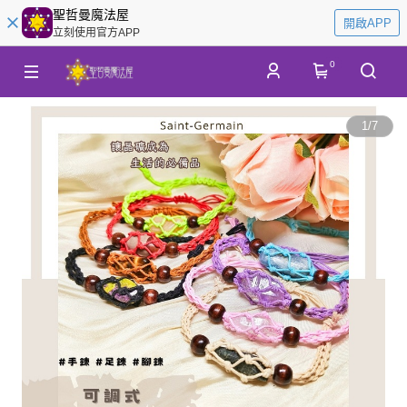
聖哲曼魔法屋
開啟APP
立刻使用官方APP
0
1
/
7