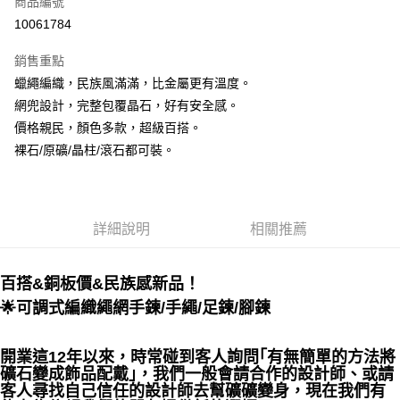
商品編號
超商取貨付款
10061784
LINE Pay
銷售重點
Apple Pay
蠟繩編織，民族風滿滿，比金屬更有溫度。
網兜設計，完整包覆晶石，好有安全感。
街口支付
價格親民，顏色多款，超級百搭。
悠遊付
裸石/原礦/晶柱/滾石都可裝。
ATM付款
運送方式
詳細說明
相關推薦
全家取貨付款
每筆NT$80，滿NT$3,000(含以上)免運費
百搭&銅板價&民族感新品！
🌟可調式編織繩網手鍊/手繩/足鍊/腳鍊
7-11取貨付款
每筆NT$80，滿NT$3,000(含以上)免運費
開業這12年以來，時常碰到客人詢問｢有無簡單的方法將
賣家宅配幫您送（台灣）
礦石變成飾品配戴｣，我們一般會請合作的設計師、或請
每筆NT$80，滿NT$3,000(含以上)免運費
客人尋找自己信任的設計師去幫礦礦變身，現在我們有