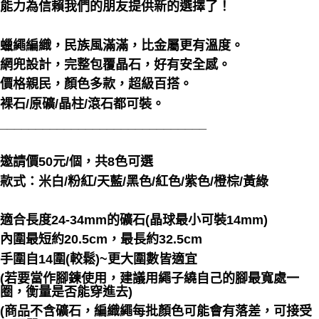
能力為信賴我們的朋友提供新的選擇了！
郵局幫你送（離島）
每筆NT$80，滿NT$3,000(含以上)免運費
蠟繩編織，民族風滿滿，比金屬更有溫度。
付款後門市自取
網兜設計，完整包覆晶石，好有安全感。
免運費
價格親民，顏色多款，超級百搭。
裸石/原礦/晶柱/滾石都可裝。
_____________________________
邀請價50元/個，共8色可選
款式：米白/粉紅/天藍/黑色/紅色/紫色/橙棕/黃綠
適合長度24-34mm的礦石(晶球最小可裝14mm)
內圍最短約20.5cm，最長約32.5cm
手圍自14圍(較鬆)~更大圍數皆適宜
(若要當作腳鍊使用，建議用繩子繞自己的腳最寬處一
圈，衡量是否能穿進去)
(商品不含礦石，編織繩每批顏色可能會有落差，可接受